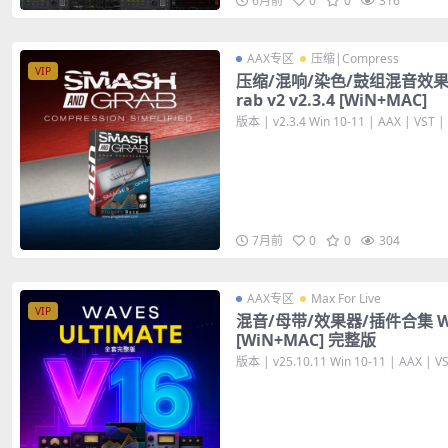
6月前
0
0
316
AAX专区
压缩|Compress
VIP
压缩/混响/染色/鼓组混音效果器插
rab v2 v2.3.4 [WiN+MAC]
版本 | v2.3.4 Win 10-11 | AAX | VST | 
7月前
0
0
304
AAX专区
Max For Live
VIP
混音/母带/效果器/插件合集 W16 U
[WiN+MAC] 完整版
版本 | v25.10.11 Win 10-11 | AAX | VST