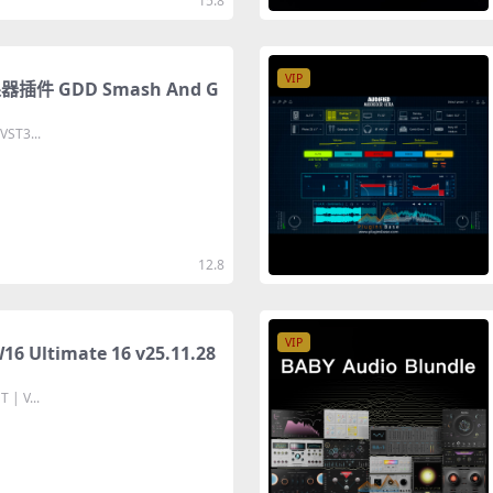
15.8
VIP
件 GDD Smash And G
VST3...
12.8
VIP
ltimate 16 v25.11.28
 | V...