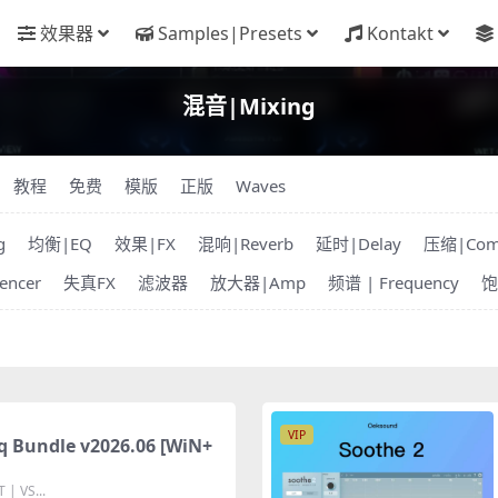
效果器
Samples|Presets
Kontakt
混音|Mixing
教程
免费
模版
正版
Waves
g
均衡|EQ
效果|FX
混响|Reverb
延时|Delay
压缩|Com
ncer
失真FX
滤波器
放大器|Amp
频谱 | Frequency
饱
VIP
ndle v2026.06 [WiN+
| VS...