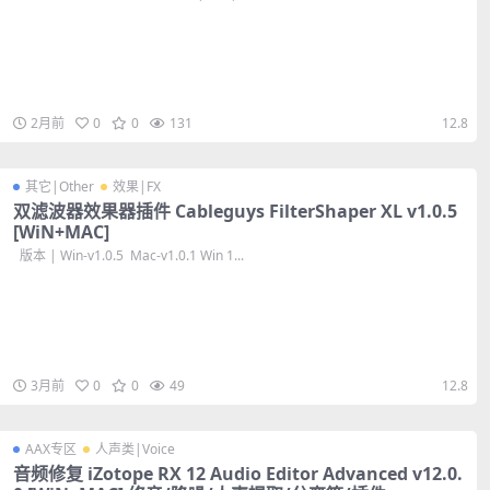
2月前
0
0
131
12.8
其它|Other
效果|FX
双滤波器效果器插件 Cableguys FilterShaper XL v1.0.5
[WiN+MAC]
版本 | Win-v1.0.5 Mac-v1.0.1 Win 1...
3月前
0
0
49
12.8
AAX专区
人声类|Voice
音频修复 iZotope RX 12 Audio Editor Advanced v12.0.