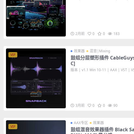
2月前
0
0
183
效果器
混音|Mixing
VIP
鼓组分层塑形插件 CableGuys S
C]
版本 | v1.1 Win 10-11 | AAX | VST | VS
3月前
0
0
90
AAX专区
效果器
VIP
鼓组混音效果器插件 Black Salt A