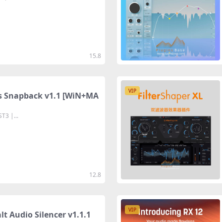
15.8
VIP
napback v1.1 [WiN+MA
T3 |...
12.8
VIP
udio Silencer v1.1.1