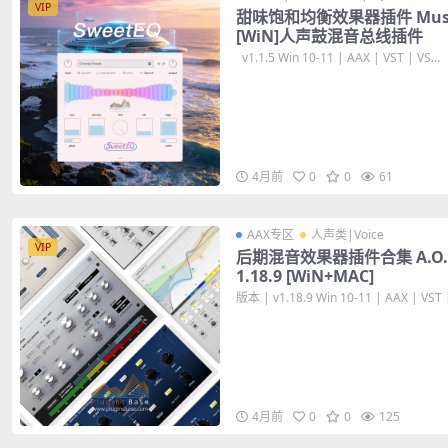
VIP
甜味饱和均衡效果器插件 Musik H
[WiN]人声鼓混音总线插件
v1.1.5 Win 10-11 | AAX | VST | VS...
4月前
0
0
61
AAX专区
人声类|Voice
VIP
后期混音效果器插件合集 A.O.M. F
1.18.9 [WiN+MAC]
版本 | v1.18.9 Win 10-11 | AAX | VST |
4月前
0
0
125