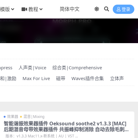
模版
教程
登录
press
人声类|Voice
综合类|Comprehensive
和|激励
Max For Live
磁带
Waves插件合集
立体声
效果器
混音|Mixing
智能谐振效果器插件 Oeksound soothe2 v1.3.3 [MAC]
后期混音母带效果器插件 共振峰抑制消除 自动去除毛刺感
音频顺滑效果
版本：v1.3.3 Mac11.x-新系统 | AU | VST ...