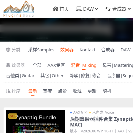
首页
DAW
合成器
分类
采样Samples
效果器
Kontakt
合成器
DAW
效果器
全部
AAX专区
混音|Mixing
母带|Masterin
吉他类|Guitar
其它|Other
降噪|修复|修音
音序器|Seque
排序
最新
热度
点赞
收藏
更新
随机
AAX专区
人声类|Voice
VIP
后期效果器插件合集 Zynaptiq Bu
MAC]
版本 | v2026.06 Win 10-11 | AAX | VST 