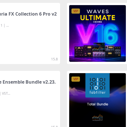
VIP
X Collection 6 Pro v2
 | ...
15.8
VIP
semble Bundle v2.23.
 VST...