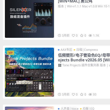
[WiN+MAC] 黑公鸡
版本 | Win-v1.1.1 Mac-v1.0.8 Win 10-11
3月前
0
0
1.1K
AAX专区
压缩|Compress
VIP
低频塑形/电子管染色EQ/母带压
ojects Bundle v2026.0
🎛️ Tone Projects 插件合集列表 版本 | v2
3月前
0
0
93
人声类|Voice
均衡|EQ