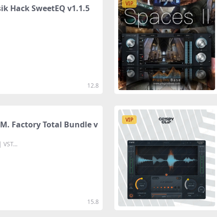
VIP
ack SweetEQ v1.1.5
12.8
VIP
actory Total Bundle v
 VST...
15.8