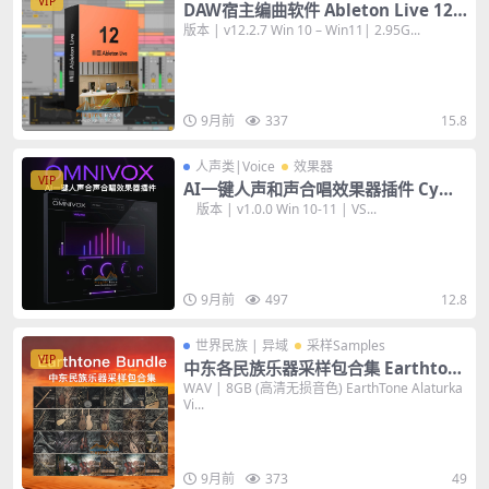
VIP
DAW宿主编曲软件 Ableton Live 12 S
uite v12.2.7 [WiN+MAC] 数字音频工
版本 | v12.2.7 Win 10 – Win11| 2.95G...
作站
9月前
337
15.8
人声类|Voice
效果器
VIP
AI一键人声和声合唱效果器插件 Cyma
tics OMNIVOX Harmony Engine v
版本 | v1.0.0 Win 10-11 | VS...
1.0.0 [WiN+MAC]
9月前
497
12.8
世界民族 | 异域
采样Samples
VIP
中东各民族乐器采样包合集 Earthton
e Bundle WAV 22套管弦乐音色
WAV | 8GB (高清无损音色) EarthTone Alaturka
Vi...
9月前
373
49