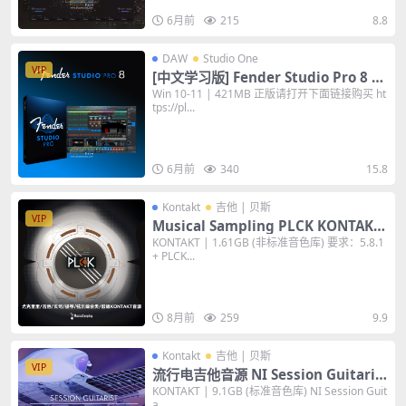
6月前
215
8.8
DAW
Studio One
VIP
[中文学习版] Fender Studio Pro 8 v
8.0.0 [WiN] DAW宿主编曲软件 数字音
Win 10-11 | 421MB 正版请打开下面链接购买 ht
tps://pl...
频工作站
6月前
340
15.8
Kontakt
吉他 | 贝斯
VIP
Musical Sampling PLCK KONTAKT
尤克里里贝斯吉他提琴弦乐弹拨类鼓组
KONTAKT | 1.61GB (非标准音色库) 要求：5.8.1
+ PLCK...
综合音源 音色库
8月前
259
9.9
Kontakt
吉他 | 贝斯
VIP
流行电吉他音源 NI Session Guitaris
t Electric Neon Essentials v1.0.0 K
KONTAKT | 9.1GB (标准音色库) NI Session Guit
a...