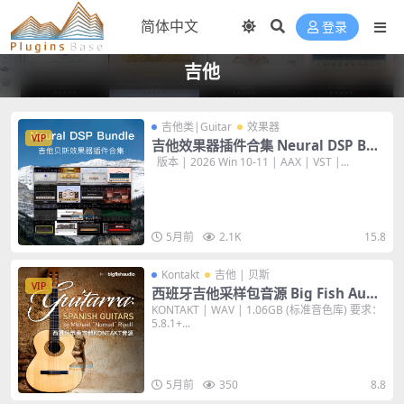
登录
吉他
吉他类|Guitar
效果器
VIP
吉他效果器插件合集 Neural DSP Bun
dle 2026 [WiN+MAC] 24套
版本 | 2026 Win 10-11 | AAX | VST |...
5月前
2.1K
15.8
Kontakt
吉他 | 贝斯
VIP
西班牙吉他采样包音源 Big Fish Audi
o Guitarra Spanish Guitars KONTA
KONTAKT | WAV | 1.06GB (标准音色库) 要求：
5.8.1+...
KT WAV
5月前
350
8.8