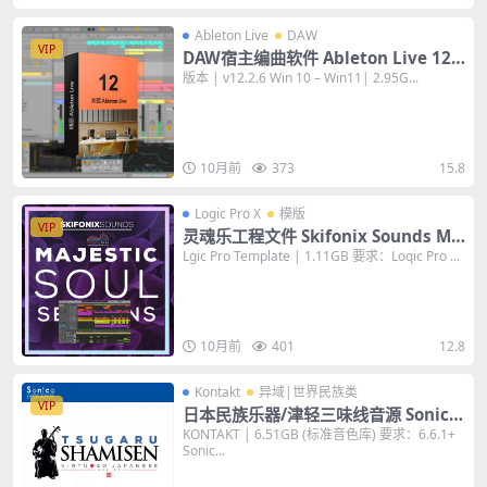
Ableton Live
DAW
VIP
DAW宿主编曲软件 Ableton Live 12 S
uite v12.2.6 [WiN+MAC] 数字音频工
版本 | v12.2.6 Win 10 – Win11| 2.95G...
作站
10月前
373
15.8
Logic Pro X
模版
VIP
灵魂乐工程文件 Skifonix Sounds Ma
jestic Soul Sessions for Logic Pro
Lgic Pro Template | 1.11GB 要求：Loqic Pro ...
音乐制作
10月前
401
12.8
Kontakt
异域|世界民族类
VIP
日本民族乐器/津轻三味线音源 Sonica
Instruments Tsugaru Shamisen v
KONTAKT | 6.51GB (标准音色库) 要求：6.6.1+
Sonic...
2.0.0 KONTAKT 编曲音色库