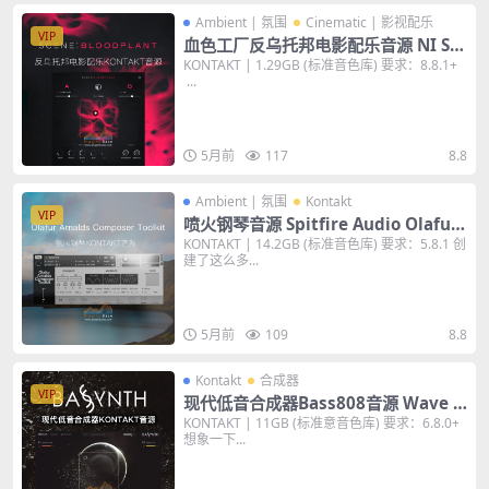
Ambient | 氛围
Cinematic | 影视配乐
VIP
血色工厂反乌托邦电影配乐音源 NI Sc
ene Bloodplant v1.0.1 KONTAKT 音
KONTAKT | 1.29GB (标准音色库) 要求：8.8.1+
...
色库
5月前
117
8.8
Ambient | 氛围
Kontakt
VIP
喷火钢琴音源 Spitfire Audio Olafur
Arnalds Composer Toolkit KONTA
KONTAKT | 14.2GB (标准音色库) 要求：5.8.1 创
建了这么多...
KT 音色库
5月前
109
8.8
Kontakt
合成器
VIP
现代低音合成器Bass808音源 Wave A
lchemy BASSYNTH v1.1.0 KONTAK
KONTAKT | 11GB (标准意音色库) 要求：6.8.0+
想象一下...
T 音色库