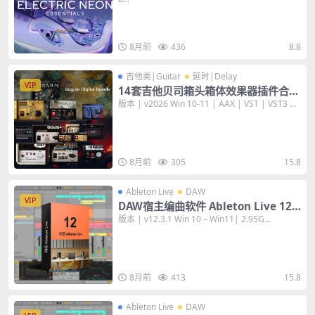
ONTAKT 音色库
8月前
436
8.8
吉他类|Guitar
延时|Delay
VIP
14套吉他贝司箱头箱体效果器插件合集
Bogren Digital Bundle 2026 [WiN+
版本 | v2026 Win 10-11 | AAX | VST | VST3 ...
MAC]
8月前
305
15.8
Ableton Live
DAW
VIP
DAW宿主编曲软件 Ableton Live 12 S
uite v12.3.1 [WiN+MAC] 数字音频工
版本 | v12.3.1 Win 10 – Win11| 2.95G...
作站
8月前
413
15.8
Ableton Live
DAW