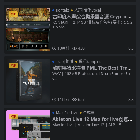
Kontakt
人声|合唱Vocal
VIP
古印度人声综合类乐器音源 Cryptocip
her Voices Of Ancient India KONT
KONTAKT | 2.14GB (非标准音色库) 要求：5.5.2
+ &nbs...
AKT 音色库
10月前
430
8.8
Trap|陷阱
采样Samples
VIP
陷阱嘻哈采样包 PML The Best Trap
Sample Pack WAV 编曲素材
WAV | 162MB Professional Drum Sample Pa
c...
11月前
657
8.8
Max For Live
合成器
VIP
Ableton Live 12 Max for live创意粒
子合成器插件 Inspired by Nature v
Max for Live | Ableton Live 12 | ALP | 5...
1.6 ALP