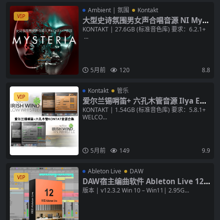
Ambient | 氛围
Kontakt
VIP
大型史诗氛围男女声合唱音源 NI Myst
eria v1.0.0 KONTAKT 音色库
KONTAKT | 27.6GB (标准音色库) 要求：6.2.1+
...
5月前
120
8.8
Kontakt
管乐
VIP
爱尔兰锡哨笛+ 六孔木管音源 Ilya Efi
mov Irish Whistle Tin and Low 音
KONTAKT | 1.54GB (标准音色库) 要求：5.8.1+
WELCO...
色库
5月前
149
9.9
Ableton Live
DAW
VIP
DAW宿主编曲软件 Ableton Live 12 S
uite v12.3.2 [WiN+MAC] 数字音频工
版本 | v12.3.2 Win 10 – Win11| 2.95G...
作站