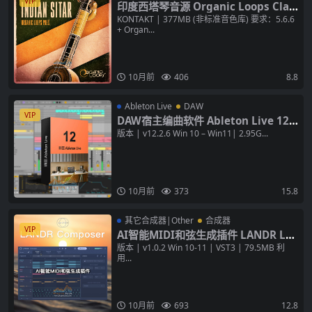
VIP
印度西塔琴音源 Organic Loops Clas
sical Indian Sitar KONTAKT 宗教冥
KONTAKT | 377MB (非标准音色库) 要求：5.6.6
+ Organ...
想音色库
10月前
406
8.8
Ableton Live
DAW
VIP
DAW宿主编曲软件 Ableton Live 12 S
uite v12.2.6 [WiN+MAC] 数字音频工
版本 | v12.2.6 Win 10 – Win11| 2.95G...
作站
10月前
373
15.8
其它合成器|Other
合成器
VIP
AI智能MIDI和弦生成插件 LANDR LA
NDR Composer v1.0.2 [WiN]
版本 | v1.0.2 Win 10-11 | VST3 | 79.5MB 利
用...
10月前
693
12.8