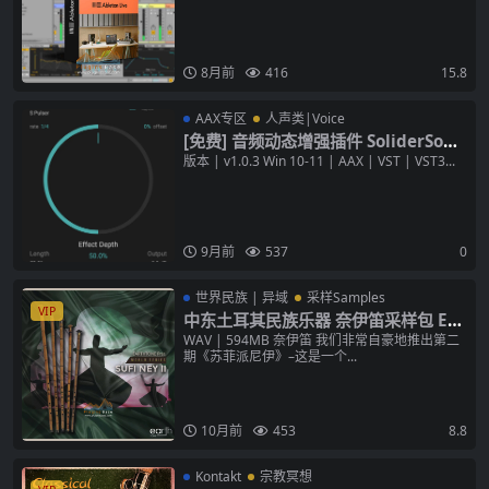
作站
8月前
416
15.8
AAX专区
人声类|Voice
[免费] 音频动态增强插件 SoliderSoun
d S Pulser v1.0.3 [WiN+MAC]
版本 | v1.0.3 Win 10-11 | AAX | VST | VST3...
9月前
537
0
世界民族 | 异域
采样Samples
VIP
中东土耳其民族乐器 奈伊笛采样包 Ear
thtone Sufi Ney 2 WAV 音色
WAV | 594MB 奈伊笛 我们非常自豪地推出第二
期《苏菲派尼伊》–这是一个...
10月前
453
8.8
Kontakt
宗教冥想