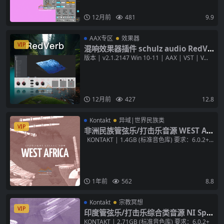
12月前
481
9.9
AAX专区
效果器
VIP
混响效果器插件 schulz audio RedVe
rb v2.1.2147 [WiN] Reverb
版本 | v2.1.2147 Win 10-11 | AAX | VST | V...
12月前
427
12.8
Kontakt
异域|世界民族类
VIP
非洲民族管弦乐/打击乐音源 WEST AF
RICA v1.4.1 KONTAKT 音色库
KONTAKT | 1.4GB (标准音色库) 要求：6.0.2+...
1年前
562
8.8
Kontakt
宗教冥想
VIP
印度管弦乐/打击乐综合类音源 NI Spo
tlight Collection India v1.1.1 KON
KONTAKT | 2.71GB (标准音色库) 要求：6.0.2+