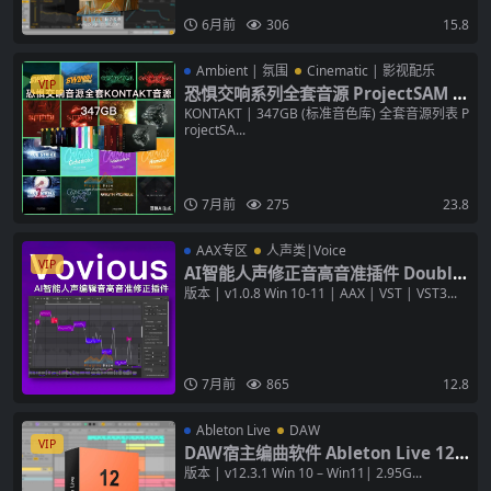
6月前
306
15.8
Ambient | 氛围
Cinematic | 影视配乐
VIP
恐惧交响系列全套音源 ProjectSAM Li
neage Percussion Orchestral Sym
KONTAKT | 347GB (标准音色库) 全套音源列表 P
rojectSA...
phobia Lumina KONTAKT
7月前
275
23.8
AAX专区
人声类|Voice
VIP
AI智能人声修正音高音准插件 Double
Pi Vovious v1.0.8 [WiN+MAC]
版本 | v1.0.8 Win 10-11 | AAX | VST | VST3...
7月前
865
12.8
Ableton Live
DAW
VIP
DAW宿主编曲软件 Ableton Live 12 S
uite v12.3.1 [WiN+MAC] 数字音频工
版本 | v12.3.1 Win 10 – Win11| 2.95G...