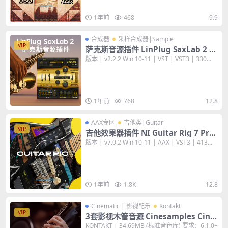
1年前
468
9.9
合成器
采样合成器|Sample
VIP
萨克斯音源插件 LinPlug SaxLab 2 v
2.2.2 [WiN+MAC]
版本 | v2.2.2 Win 10-11 | VST | VST3 | 330...
1年前
768
12.8
AAX专区
吉他类|Guitar
VIP
吉他效果器插件 NI Guitar Rig 7 Pro
v7.0.2 [WiN+MAC] 完整版
版本 | v7.0.2 Win 10-11 | AAX | VST3 | 413...
1年前
1.8K
12.8
Cinematic | 影视配乐
Kontakt
VIP
3套影视木管音源 Cinesamples Cine
Winds Pro / Core / Monster Low W
KONTAKT | 34.69MB (标准音色库) 要求：6.1.0+