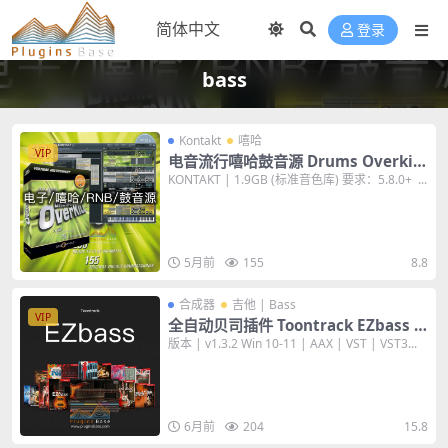
登录
bass
Kontakt
嘻哈
VIP
电音流行嘻哈鼓音源 Drums Overkill
Kontakt 音色库
KONTAKT | 1.9GB (标准音色库) 要求：5.8.0+ ...
5月前
155
8.8
合成器
吉他 | Bass
VIP
全自动贝司插件 Toontrack EZbass v
1.3.2 [WiN+MAC] 编曲音色音源 含全
版本 | v1.3.2 Win 10-11 | AAX | VST | VST3...
套MiDi扩展音色
6月前
204
15.8