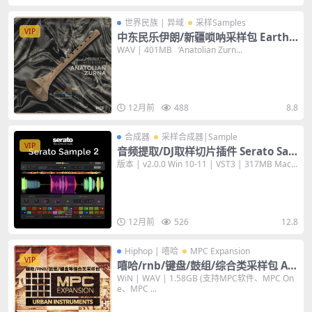
世界民族 | 异域
采样Samples
VIP
中东民乐伊朗/新疆唢呐采样包 EarthT
one Anatolian Zurna WAV Loop音
WAV | 401MB ‘Anatolian Zurn...
色
12月前
488
8.8
合成器
采样合成器|Sample
VIP
音频提取/DJ取样切片插件 Serato Sa
mple 2 v2.0.0 [WiN+MAC]
版本 | v2.0.0 Win 10-11 | VST3 | 317MB Mac...
12月前
526
12.8
Hiphop | 嘻哈
MPC Expansion
VIP
嘻哈/rnb/键盘/鼓组/综合类采样包 AK
AI MPC Software Expansion Urban
WiN | WAV | 1.58GB (支持MPC软件、MPC On
e、MPC ...
Instruments v1.0.2 [WiN+WAV] 音
色