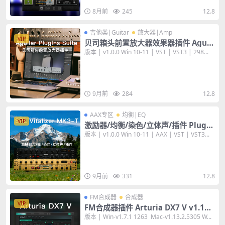
8月前
245
12.8
吉他类|Guitar
放大器|Amp
VIP
贝司箱头前置放大器效果器插件 Aguil
ar Plugins Suite v1.0.0 [WiN]
版本 | v1.0.0 Win 10-11 | VST | VST3 | 298...
9月前
284
12.8
AAX专区
均衡|EQ
VIP
激励器/均衡/染色/立体声/插件 Plugin
Alliance SPL Vitalizer MK3-T v1.0.0
版本 | v1.0.0 Win 10-11 | AAX | VST | VST3...
[WiN+MAC]
9月前
331
12.8
FM合成器
合成器
VIP
FM合成器插件 Arturia DX7 V v1.13.
2.5305 [WiN+MAC]
版本 | Win-v1.7.1 1263 Mac-v1.13.2.5305 W...