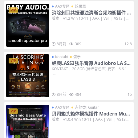
AAX专区
效果器
VIP
消除刺耳共振混浊清晰音频均衡插件 B
aby Audio Smooth Operator Pro v
版本 | v1.2 Win 10-11 | AAX | VST | VST3 |...
1.2 [WiN+MAC]
8月前
309
12.8
Kontakt
弦乐
VIP
经典LASS3弦乐音源 Audiobro LA Sco
ring Strings 3 v3.0.1 KONTAKT 音
KONTAKT | 20.8GB (标准音色库) 要求：6.6.1+
...
色库
8月前
484
15
AAX专区
吉他类|Guitar
VIP
贝司箱头箱体模拟插件 Modern Musi
c Solutions Seismic Bass Suite v1.
版本 | v1.0.4 Win 10-11 | AAX | VST | VST3...
0.4 [WiN+MAC]