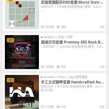
VIP
实验氛围配乐PAD音源 Murst Instru
ments Stone v1.1 KONTAKT 音色库
KONTAKT | 235MB (标准音色库) 要求：6.4.2+
...
10月前
388
8.8
Kontakt
吉他 | 贝斯
VIP
摇滚贝司音源 Prominy SR5 Rock Ba
ss 2 v2.0.4 KONTAKT 音色库
KONTAKT | 14.22GB (标准音色库) 要求：5.8....
10月前
356
8.8
Kontakt
Piano | Keys 钢琴键盘
VIP
手工立式钢琴音源 Handcrafted Audi
o Handcrafted Piano KONTAKT 音
KONTAKT | 54.72GB (标准音色库) 要求：6.7.1+
匠心打造...
色库
11月前
619
8.8