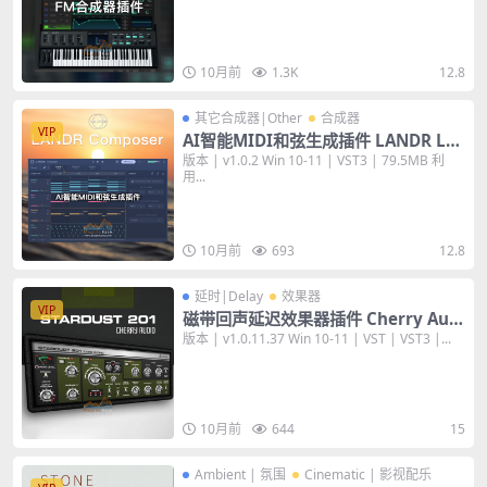
10月前
1.3K
12.8
其它合成器|Other
合成器
VIP
AI智能MIDI和弦生成插件 LANDR LA
NDR Composer v1.0.2 [WiN]
版本 | v1.0.2 Win 10-11 | VST3 | 79.5MB 利
用...
10月前
693
12.8
延时|Delay
效果器
VIP
磁带回声延迟效果器插件 Cherry Audi
o Stardust 201 Tape Echo v1.0.11.3
版本 | v1.0.11.37 Win 10-11 | VST | VST3 |...
7 [WiN]
10月前
644
15
Ambient | 氛围
Cinematic | 影视配乐