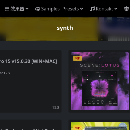
效果器
Samples|Presets
Kontakt
synth
VIP
15 v15.0.30 [WiN+MAC]
c12.x...
15.8
VIP