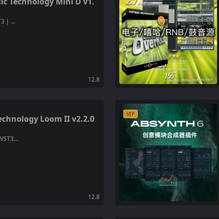
echnology Mini D v1.
 | ...
12.8
VIP
nology Loom II v2.2.0
VST3...
12.8