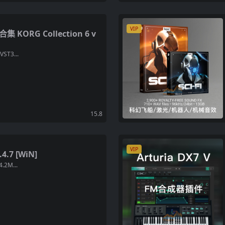
VIP
ORG Collection 6 v
VST3...
15.8
VIP
.7 [WiN]
4.2M...