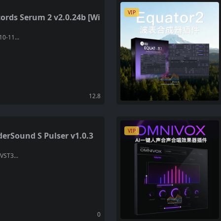
VIP
s Serum 2 v2.0.24b [Wi
0-11...
12.8
VIP
ound S Pulser v1.0.3
VST3...
0