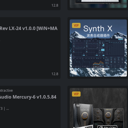
12.8
VIP
 LX-24 v1.0.0 [WiN+MA
.
12.8
active
VIP
o Mercury-6 v1.0.5.84
 | ...