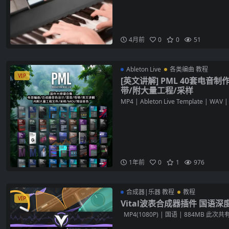
4月前
0
0
51
Ableton Live
各类编曲 教程
VIP
[英文讲解] PML 40套电音
带/附大量工程/采样
MP4 | Ableton Live Template | WAV | 
1年前
0
1
976
合成器|乐器 教程
教程
VIP
Vital波表合成器插件 国语深
MP4(1080P) | 国语 | 884MB 此次共