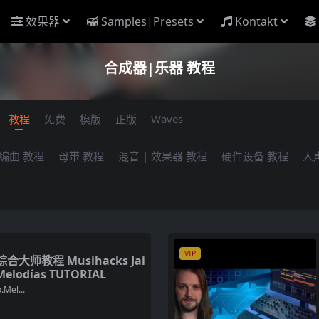
效果器
Samples|Presets
Kontakt
合成器|乐器 教程
教程
免费
模版
正版
Waves
编曲 教程
母带 教程
混音 | 效果器 教程
硬件设备 教程
人
VIP
大师教程 Musihacks Jai
Melodías TUTORIAL
.Mel...