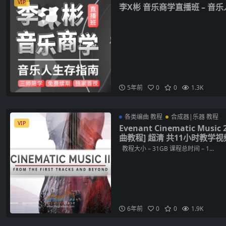
VIP
李X彬 音乐商学直播班 – 音
5年前
0
0
1.3K
各类编曲 教程
合成器|乐器 教程
VIP
Evenant Cinematic Music
曲教程] 超清 共11小时教学视频
教程大小 – 31GB 课程总时间 – 1...
6年前
0
0
1.9K