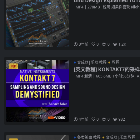
und Design Explained TU
MP4 | 278MB 说明 如果你喜欢 Kiloh..
3年前
0
0
1.2K
合成器|乐器 教程
教程
VIP
[英文教程] KONTAKT7的
MP4 超清 | 665.6MB 1小时56分钟 A..
4年前
0
0
982
各类编曲 教程
合成器|乐器 教程