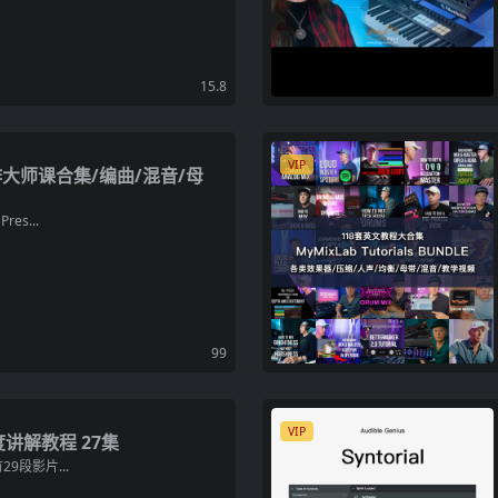
15.8
VIP
制作大师课合集/编曲/混音/母
Pres...
99
VIP
度讲解教程 27集
有29段影片...