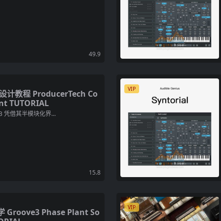
49.9
VIP
教程 ProducerTech Co
ant TUTORIAL
6GB 凭借其半模块化界...
15.8
VIP
oove3 Phase Plant So