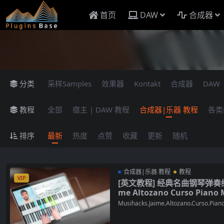
首页
DAW
合成器
分类
采样Samples
效果器
Kontakt
合成器
DAW
教程
全部
宿主 | DAW 教程
合成器|乐器 教程
各类
排序
最新
热度
点赞
收藏
更新
随机
合成器|乐器 教程
教程
VIP
[英文教程] 经典名曲钢琴弹奏综合
me Altozano Curso Piano 
Musihacks.Jaime.Altozano.Curso.Piano