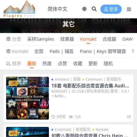
登录
其它
分类
采样Samples
效果器
Kontakt
合成器
DAW
Kontakt
全部
Pads | 铺底
Piano | Keys 钢琴键盘
管弦
排序
最新
热度
点赞
收藏
更新
随机
Ambient | 氛围
Cinematic | 影视配乐
VIP
18套 电影配乐综合类音源合集 Audio I
mperia Bundle KONTAKT 音色库
KONTAKT | 35.2GB (非标准音色库) 要求：5.8.1
+ &nbs...
3月前
129
38
Cinematic | 影视配乐
Kontakt
VIP
如歌八声部综合类音源 Chris Hein OC