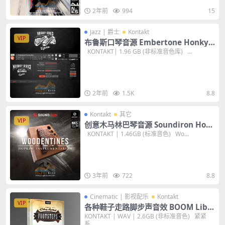
2年前
994
15
Jazz | 爵士
Kontakt
VIP
布鲁斯口琴音源 Embertone Honkyt
onk Harmonica KONTAKT 乡村蓝调
KONTAKT| 1.96 GB (非标准音色库) ...
编曲音色库
2年前
1.5K
8.8
Kontakt
其它
VIP
创意木马林巴琴音源 Soundiron Hop
kin Instrumentarium Woodentine
KONTAKT | 1.46GB (标准音色) Wo...
s KONTAKT 编曲音色库
3年前
722
8.8
Cinematic | 影视配乐
Kontakt
VIP
各种鞋子走路脚步声音效 BOOM Libr
ary Virtual Foley Artist Footsteps
KONTAKT | WAV | 2.6GB (非标准音色) 紧紧
系...