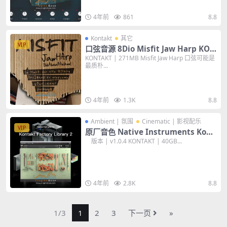
4年前
861
8.8
Kontakt
其它
VIP
口弦音源 8Dio Misfit Jaw Harp KON
TAKT 颚式竖琴类音色
KONTAKT | 271MB Misfit Jaw Harp 口弦可能是
最质朴...
4年前
1.3K
8.8
Ambient | 氛围
Cinematic | 影视配乐
VIP
原厂音色 Native Instruments Kont
akt Factory Library 2 v1.0.4 [KONT
版本 | v1.0.4 KONTAKT | 40GB...
AKT] 40GB
4年前
2.8K
8.8
1/3
1
2
3
下一页
»