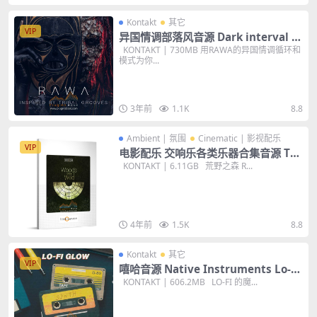
Kontakt
其它
VIP
异国情调部落风音源 Dark interval R
AWA for KONTAKT 音色
KONTAKT | 730MB 用RAWA的异国情调循环和
模式为你...
3年前
1.1K
8.8
Ambient | 氛围
Cinematic | 影视配乐
VIP
电影配乐 交响乐各类乐器合集音源 TO
Woods Of The Wild KONTAKT 音色
KONTAKT | 6.11GB 荒野之森 R...
4年前
1.5K
8.8
Kontakt
其它
VIP
嘻哈音源 Native Instruments Lo-Fi
Glow v1.1.1 KONTAKT 音色
KONTAKT | 606.2MB LO-FI 的魔...