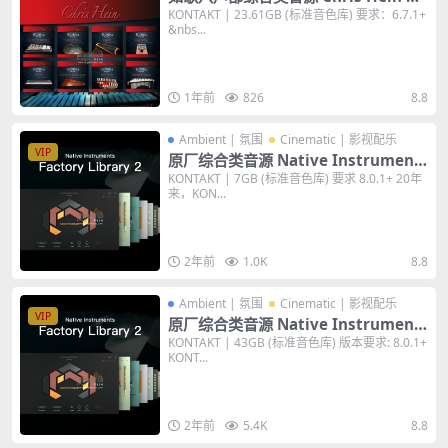
TA KONTAKT 编曲音色库
KONTAKT | 23.61GB (标准音色库) 要求：6.7.1+
&nbs...
1年前
826
8.8
Ambient | 氛围
Cinematic | 影视配乐
VIP
原厂综合类音源 Native Instrument
s Factory Selection 2 v1.2.0 KONTA
KONTAKT | 7GB (标准音色库) 要求 8.0.1+ 20年
来，KON...
KT 音色库
2年前
1.0K
8.8
Ambient | 氛围
Cinematic | 影视配乐
VIP
原厂综合类音源 Native Instrument
s Factory Library 2 v1.4.0 KONTAK
KONTAKT | 43GB (标准音色库) 版本要求: 8.0.1+
KONT...
T 43GB音色库
2年前
5.4K
8.8