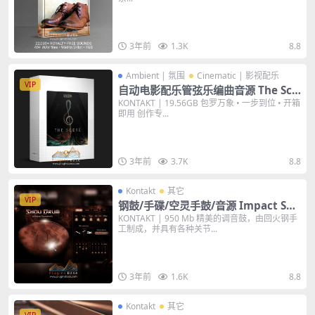
KONTAKT WAV 电影游戏音效
3年前
1.3K
8.8
Ambient | 氛围
Cinematic | 影视配乐
VIP
自动电影配乐管弦乐编曲音源 The Sco
re KONTAKT
KONTAKT | 19.56GB 包罗万象 • 一步到位 • 开箱
即用 创作专...
3年前
3.7K
8.8
Kontakt
其它
VIP
钢鼓/手碟/空灵手鼓/音源 Impact Sou
ndworks Shou Drum KONTAKT 金
KONTAKT | 950 Mb 精美的调音鼓，由回火钢手
工制成，并具有各种关节...
属鼓音色
3年前
1.6K
8.8
Kontakt
其它