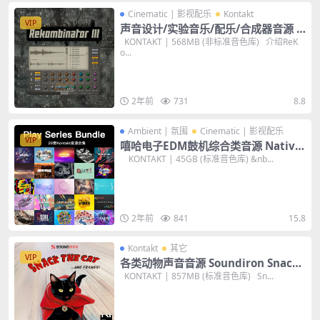
Cinematic | 影视配乐
Kontakt
VIP
声音设计/实验音乐/配乐/合成器音源 S
zcZ Rekombinator III KONTAKT 音
KONTAKT | 568MB (非标准音色库) 介绍ReK
o...
色库
2年前
731
8.8
Ambient | 氛围
Cinematic | 影视配乐
VIP
嘻哈电子EDM鼓机综合类音源 Native
Instruments The Play Series Bund
KONTAKT | 45GB (标准音色库) &nb...
le Kontakt 全套音色库
2年前
841
15.8
Kontakt
其它
VIP
各类动物声音音源 Soundiron Snack
2.0 KONTAKT 猫/狗/鸟/狮子声音设计
KONTAKT | 857MB (标准音色库) Sn...
等