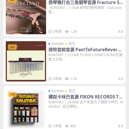
VIP
扬琴锤打击三角钢琴音源 Fracture So
unds Dulciano KONTAKT 音色
KONTAKT | 5.3GB 钢琴的独特演绎：Dulciano
是...
3年前
1.2K
8.8
Kontakt
其它
VIP
排铃音树音源 PastToFutureReverbs
Bar Chimes For KONTAKT & WAV
KONTAKT | 121MB 55 BAR CHIMES RUNS在键
盘上分层...
3年前
1.1K
8.8
Kontakt
其它
VIP
模拟卡林巴音源 FIKON RECORDS Te
xtured Kalimba Guitar Pedal Kont
KONTAKT | 393MB 这个库是为了捕捉卡林巴（K
alimba）经过模拟...
akt Library KONTAKT 音色
3年前
883
8.8