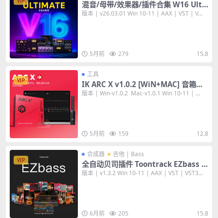
VIP
混音/母带/效果器/插件合集 W16 Ulti
mate 16 v26.03.01 [WiN+MAC] 完整
版本 | v26.03.01 Win 10-11 | AAX | VST | V...
版
5月前
279
15.8
工具
VIP
IK ARC X v1.0.2 [WiN+MAC] 音箱声
场校准软件有源音箱专业声学
版本 | Win-v1.0.2 Mac-v1.0.1 Win 10-11 | ...
5月前
159
12.8
合成器
吉他 | Bass
VIP
全自动贝司插件 Toontrack EZbass v
1.3.2 [WiN+MAC] 编曲音色音源 含全
版本 | v1.3.2 Win 10-11 | AAX | VST | VST3...
套MiDi扩展音色
6月前
205
15.8