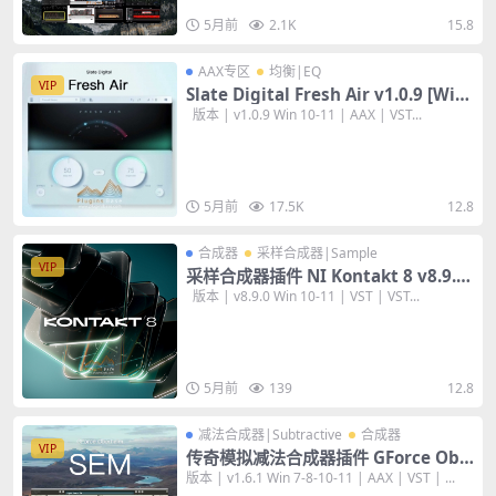
5月前
2.1K
15.8
AAX专区
均衡|EQ
VIP
Slate Digital Fresh Air v1.0.9 [WiN
+MAC] 中高频增加亮度 清晰度 后期混
版本 | v1.0.9 Win 10-11 | AAX | VST...
音效果器插件 AU VST2 VST3 AAX
5月前
17.5K
12.8
合成器
采样合成器|Sample
VIP
采样合成器插件 NI Kontakt 8 v8.9.0
[WiN+MAC]
版本 | v8.9.0 Win 10-11 | VST | VST...
5月前
139
12.8
减法合成器|Subtractive
合成器
VIP
传奇模拟减法合成器插件 GForce Obe
rheim SEM v1.6.1 [WiN+MAC]
版本 | v1.6.1 Win 7-8-10-11 | AAX | VST | ...