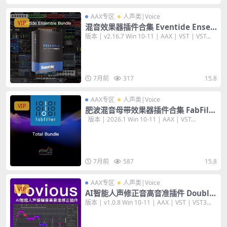
AAX专区
人声类|Voice
VIP
混音效果器插件合集 Eventide Ense
mble Bundle v2.23.5 [WiN+MAC]
版本 | v2.16.7 Win 10-11 | AAX | VST | VST...
7月前
317
15.8
AAX专区
人声类|Voice
VIP
肥波混音母带效果器插件合集 FabFilte
r Total Bundle 2026 v20.6.1 [WiN+
版本 | 2026.1 Win 10-11 | AAX | VST...
MAC]
7月前
587
15.8
AAX专区
人声类|Voice
VIP
AI智能人声修正音高音准插件 Double
Pi Vovious v1.0.8 [WiN+MAC]
版本 | v1.0.8 Win 10-11 | AAX | VST | VST3...