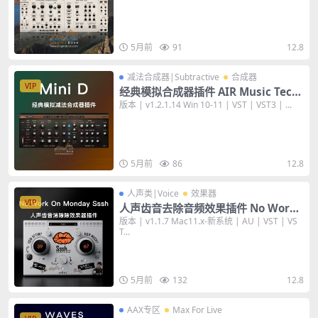
5月前
91
12.8
减法合成器|Subtractive
合成器
VIP
经典模拟合成器插件 AIR Music Tech
nology Mini D v1.2.1.14 [WiN+MA
版本 | v1.2.1.14 Win 10-11 | VST | VST3 | ...
C]
5月前
86
12.8
人声类|Voice
效果器
VIP
人声齿音去除音频效果插件 No Work
On Monday Sssh v1.1.7 [MAC]
版本 | v1.1.7 Mac11.x-新系统 | AU | VST | VS
T...
5月前
132
12.8
AAX专区
Max For Live