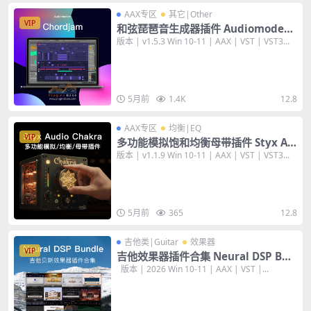
AAX专区
其它|Other
VIP
和弦琵琶音生成器插件 Audiomodern
Chordjam v1.5.3 [WiN+MAC]
版本 | v1.5.3 Win 10-11 | AAX | VST | VST3...
5月前
1.4K
12.8
AAX专区
均衡|EQ
VIP
多功能模拟饱和均衡母带插件 Styx Au
dio Chakra v1.1.9 [WiN+MAC]
版本 | v1.1.9 Win 10-11 | AAX | VST | VST3...
5月前
365
12.8
吉他类|Guitar
效果器
VIP
吉他效果器插件合集 Neural DSP Bun
dle 2026 [WiN+MAC] 24套
版本 | 2026 Win 10-11 | AAX | VST |...