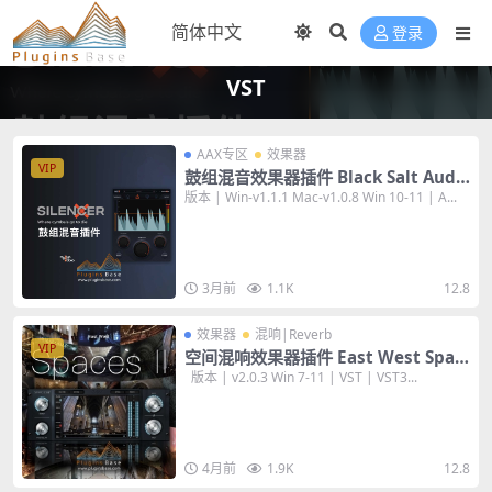
登录
VST
AAX专区
效果器
VIP
鼓组混音效果器插件 Black Salt Audi
o Silencer v1.1.1 [WiN+MAC] 黑公鸡
版本 | Win-v1.1.1 Mac-v1.0.8 Win 10-11 | A...
3月前
1.1K
12.8
效果器
混响|Reverb
VIP
空间混响效果器插件 East West Spac
es II v2.0.3 [WiN] Reverb
版本 | v2.0.3 Win 7-11 | VST | VST3...
4月前
1.9K
12.8