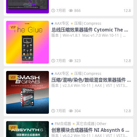
7月前
866
12.8
AAX专区
压缩|Compress
VIP
总线压缩效果器插件 Cytomic The Gl
ue v1.8.1 [WiN+MAC] 后期混音
版本 | Win-v1.8.1 Mac-v1.7.0 Win 10-11 | ...
7月前
323
12.8
AAX专区
压缩|Compress
VIP
压缩/混响/染色/鼓组混音效果器插件 G
DD Smash And Grab v2 v2.3.4 [Wi
版本 | v2.3.4 Win 10-11 | AAX | VST | VST3...
N+MAC]
7月前
304
12.8
FM合成器
其它合成器|Other
VIP
创意模块合成器插件 NI Absynth 6 v
6.0.2 [WiN+MAC]
版本 | v6.0.2 Win 10-11 | AAX | VST | VST3...