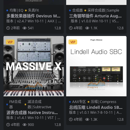
均衡|EQ
失真FX
合成器
采样合成器|Sample
多重效果器插件 Devious Ma
三角钢琴插件 Arturia Augm
chines Infiltrator 2 v2.4.7
ented GRAND PIANO v1.0.0
版本 | v2.4.7 Win 10-11 | AAX | V
版本 | v1.0.0 Win 10-11 | VS
[WiN+MAC]
[WiN+MAC]
ST | VST3...
T | VST...
2年前
541
12.8
4年前
1.1K
12.8
VIP
VIP
FM合成
减法合成
AAX专区
压缩|Compress
器
器|Subtractive
总线压缩 Lindell Audio SBC
v1.0.1 [WiN+MAC] 混音母带
波表合成器 Native Instrume
版本 | v1.0.1 Win 7-8-10-11 | AAX
效果器插件
nts Massive X v1.4.1 [WiN+
| VST | ...
版本 | v1.4.1 Win 10-11 | VST | V
4年前
1.3K
12.8
MAC] 插件
ST3 | 1.5...
4年前
900
12.8