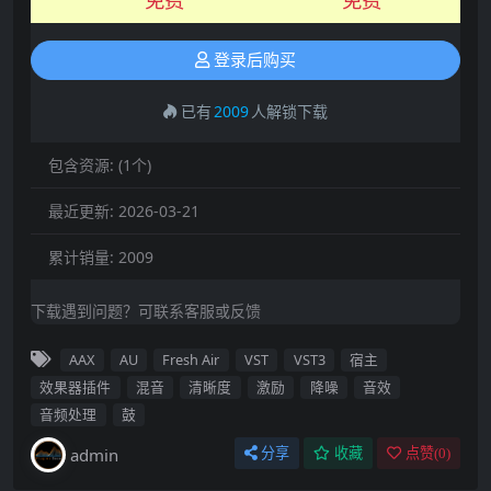
登录后购买
已有
2009
人解锁下载
包含资源:
(1个)
最近更新:
2026-03-21
累计销量:
2009
下载遇到问题？可联系客服或反馈
AAX
AU
Fresh Air
VST
VST3
宿主
效果器插件
混音
清晰度
激励
降噪
音效
音频处理
鼓
admin
分享
收藏
点赞(
0
)