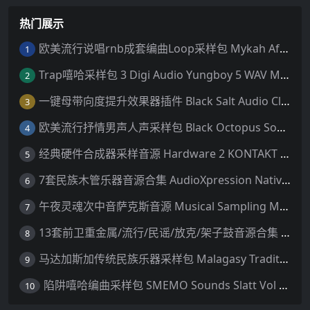
热门展示
欧美流行说唱rnb成套编曲Loop采样包 Mykah Afrobashment Vol.1 Afroswing WAV
1
Trap嘻哈采样包 3 Digi Audio Yungboy 5 WAV MiDi 音色
2
一键母带向度提升效果器插件 Black Salt Audio Clipper v1.1.0 [WiN+MAC]
3
欧美流行抒情男声人声采样包 Black Octopus Sound Heartbroken Vocals By Robbie Hutton WAV 音色
4
经典硬件合成器采样音源 Hardware 2 KONTAKT 非标准音色库
5
7套民族木管乐器音源合集 AudioXpression Native Winds Complete KONTAKT 迪吉里杜管/美洲长笛/奎纳笛/卡瓦尔笛/尺八/皮法诺笛/排箫
6
午夜灵魂次中音萨克斯音源 Musical Sampling Midnight Tenor Sax KONTAKT 音色库
7
13套前卫重金属/流行/民谣/放克/架子鼓音源合集 MixWave Bundle KONTAKT 标准音色库
8
马达加斯加传统民族乐器采样包 Malagasy Traditional Instruments With Tsanta Randri WAV 音色
9
陷阱嘻哈编曲采样包 SMEMO Sounds Slatt Vol 4 Trap Beats WAV MiDi 音色
10