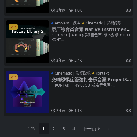
2年前
1.0K
8.8
Ambient | 氛围
Cinematic | 影视配乐
VIP
原厂综合类音源 Native Instrument
s Factory Library 2 v1.4.0 KONTAK
KONTAKT | 43GB (标准音色库) 版本要求: 8.0.1+
KONT...
T 43GB音色库
2年前
5.4K
8.8
Cinematic | 影视配乐
Kontakt
VIP
交响恐惧症管弦打击乐音源 ProjectSA
M Lineage Percussion v1.2 KONTA
KONTAKT | 49.88GB (标准音色库) ...
KT 音色库
2年前
1.1K
8.8
1/5
1
2
3
4
下一页
»