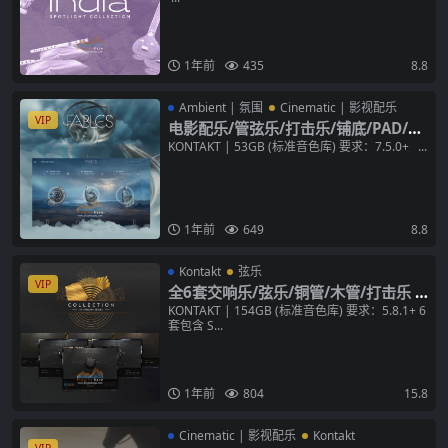
TAKT 音色库
1年前
435
8.8
Ambient | 氛围
Cinematic | 影视配乐
VIP
电影配乐/管弦乐/打击乐/铺底/PAD/氛
围音源 NI Fables v1.0.2 KONTAKT
KONTAKT | 53GB (标准音色库) 要求：7.5.0+ ...
音色库
1年前
649
8.8
Kontakt
弦乐
VIP
全6套交响乐/弦乐/铜管/木管/打击乐 N
I Symphony Series Collection KON
KONTAKT | 154GB (标准音色库) 要求：5.8.1+ 6
套包含 S...
TAKT
1年前
804
15.8
Cinematic | 影视配乐
Kontakt