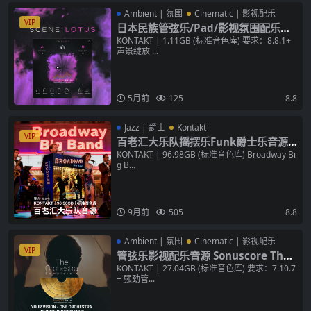
Ambient | 氛围
Cinematic | 影视配乐
VIP
日本民族管弦乐/Pad/影视氛围配乐音
源 NI Scene Lotus v1.1.1 KONTAKT
KONTAKT | 1.11GB (标准音色库) 要求：8.8.1+
声景绽放 ...
音色库
5月前
125
8.8
Jazz | 爵士
Kontakt
VIP
百老汇大乐队摇摆乐Funk爵士乐音源 F
able Sounds Broadway Big Band v
KONTAKT | 96.98GB (标准音色库) Broadway Bi
g B...
2.2.1 KONTAKT 音色库
9月前
505
8.8
Ambient | 氛围
Cinematic | 影视配乐
VIP
管弦乐影视配乐音源 Sonuscore The
Orchestra Complete 4 KONTAKT
KONTAKT | 27.04GB (标准音色库) 要求：7.10.7
+ 强劲管...
完整版