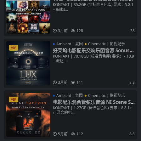
mperia Bundle KONTAKT 音色库
KONTAKT | 35.2GB (非标准音色库) 要求：5.8.1
+ &nbs...
3月前
128
38
Ambient | 氛围
Cinematic | 影视配乐
VIP
好莱坞电影配乐交响乐团音源 Sonusc
ore LUX Orchestral Strings v1.0.1
KONTAKT | 70.18GB (标准音色库) 要求：7.10.9
+ 概述 ...
KONTAKT 合奏连奏标准音色库
3月前
111
8.8
Ambient | 氛围
Cinematic | 影视配乐
VIP
电影配乐混合管弦乐音源 NI Scene Sa
ffron v1.2.1 KONTAKT 音色库
KONTAKT | 1.27GB (标准音色库) 要求：8.8.1+
可混合的电...
5月前
112
8.8