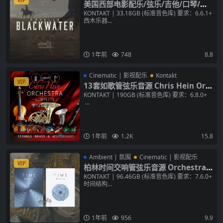
VIP
美国西部电影配乐/弦乐/吉他/口琴/口
弦/等综合类音源 Westwood Instru
KONTAKT | 33.18GB (标准音色库) 要求：6.6.1+
西木乐器...
ments Novella Blackwater KONTA
KT 音色库
1年前
748
8.8
Cinematic | 影视配乐
Kontakt
VIP
13套如歌管弦乐音源 Chris Hein Orc
hestra Complete KONTAKT 弦乐/铜
KONTAKT | 190GB (标准音色库) 要求：6.8.0+
...
管/木管/交响乐
1年前
1.2K
15.8
Ambient | 氛围
Cinematic | 影视配乐
VIP
柏林时间交响管弦乐音源 Orchestral
Tools TIME micro + Macro v2.0.0 K
KONTAKT | 96.46GB (标准音色库) 要求：7.6.0+
时间结构...
ONTAKT 氛围/PAD音色库
1年前
956
9.9