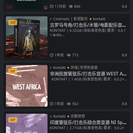
11月前
866
8.8
Cinematic | 影视配乐
Kontakt
VIP
古罗马号角/打击乐/木管/电影配乐音源
Silence+Other Sounds Maleventu
KONTKAT | 6.32GB (非标准音色库) 要求：6.6.1
+ &nbs...
m Pompeii KONTAKT 音色库
1年前
773
8.8
Kontakt
异域|世界民族类
VIP
非洲民族管弦乐/打击乐音源 WEST AF
RICA v1.4.1 KONTAKT 音色库
KONTAKT | 1.4GB (标准音色库) 要求：6.0.2+...
1年前
562
8.8
Kontakt
宗教冥想
VIP
印度管弦乐/打击乐综合类音源 NI Spo
tlight Collection India v1.1.1 KON
KONTAKT | 2.71GB (标准音色库) 要求：6.0.2+
...