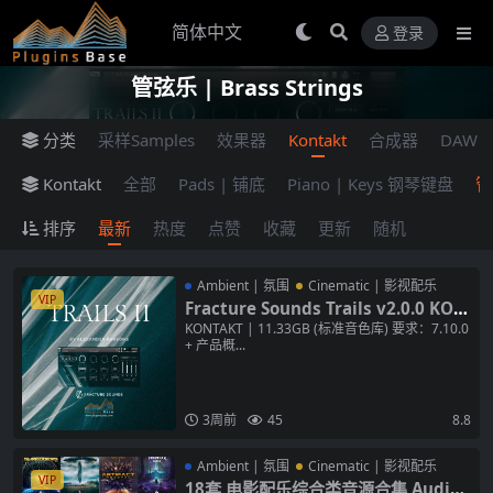
登录
管弦乐 | Brass Strings
分类
采样Samples
效果器
Kontakt
合成器
DAW
Kontakt
全部
Pads | 铺底
Piano | Keys 钢琴键盘
管弦
排序
最新
热度
点赞
收藏
更新
随机
Ambient | 氛围
Cinematic | 影视配乐
VIP
Fracture Sounds Trails v2.0.0 KON
TAKT 实验管弦打击影视氛围纹理配乐/
KONTAKT | 11.33GB (标准音色库) 要求：7.10.0
+ 产品概...
铺底/pad/粒子合成器音源 标准音色库
3周前
45
8.8
Ambient | 氛围
Cinematic | 影视配乐
VIP
18套 电影配乐综合类音源合集 Audio I