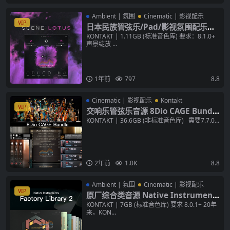
Ambient | 氛围
Cinematic | 影视配乐
VIP
日本民族管弦乐/Pad/影视氛围配乐音
源 NI Scene Lotus KONTAKT 音色库
KONTAKT | 1.11GB (标准音色库) 要求：8.1.0+
声景绽放 ...
1年前
797
8.8
Cinematic | 影视配乐
Kontakt
VIP
交响乐管弦乐音源 8Dio CAGE Bundle
NKS KONTAKT 铜管/木管/弦乐/音色
KONTAKT | 36.6GB (非标准音色库) 需要7.7.0...
库
2年前
1.0K
8.8
Ambient | 氛围
Cinematic | 影视配乐
VIP
原厂综合类音源 Native Instrument
s Factory Selection 2 v1.2.0 KONTA
KONTAKT | 7GB (标准音色库) 要求 8.0.1+ 20年
来，KON...
KT 音色库