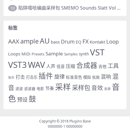
陷阱嘻哈编曲采样包 SMEMO Sounds Slatt Vol 4 Trap Beats WAV MiDi 音色
10
标签
AU
ample
AAX
FX
Loop
Drum
bass
EQ
Kontakt
VST
Sample
Loops
MiDi
Presets
synth
Samples
VST3
WAV
合成器
工具
人声
压缩
低音
吉他
插件
混
旋律
混响
打击
标准音色
打击乐
模拟
氛围
弦乐
采样
音
音
采样包
音效
节奏
滤波
电影
滤波器
音源
色
鼓
预设
Copyright © 2018
Plugins Base
0000000-1
00000000