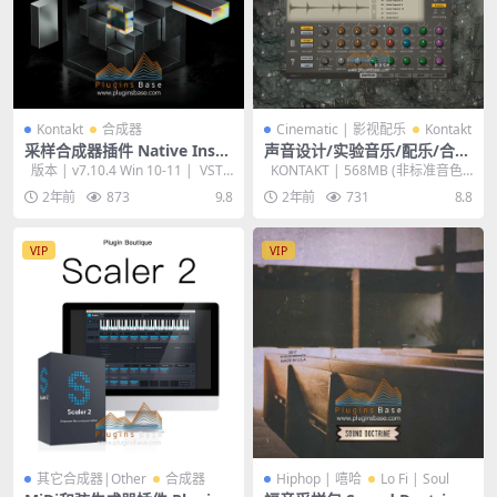
Kontakt
合成器
Cinematic | 影视配乐
Kontakt
采样合成器插件 Native Instr
声音设计/实验音乐/配乐/合成
uments Kontakt 7 v7.10.4
器音源 SzcZ Rekombinator
版本 | v7.10.4 Win 10-11 | VST3
KONTAKT | 568MB (非标准音色
[WiN+MAC]
III KONTAKT 音色库
| ...
库) 介绍ReKo...
2年前
873
9.8
2年前
731
8.8
VIP
VIP
其它合成器|Other
合成器
Hiphop | 嘻哈
Lo Fi | Soul