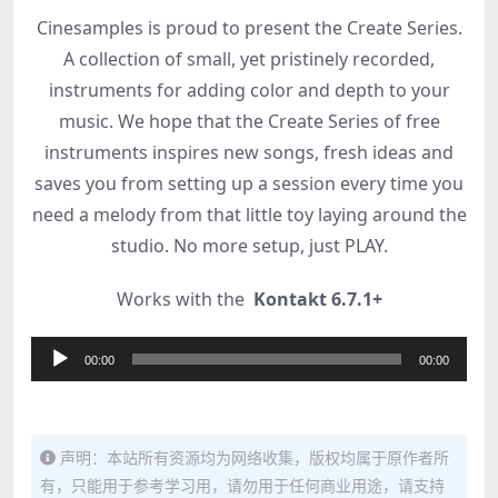
Cinesamples is proud to present the Create Series.
A collection of small, yet pristinely recorded,
instruments for adding color and depth to your
music. We hope that the Create Series of free
instruments inspires new songs, fresh ideas and
saves you from setting up a session every time you
need a melody from that little toy laying around the
studio. No more setup, just PLAY.
Works with the
Kontakt 6.7.1+
音
00:00
00:00
频
播
放
声明：本站所有资源均为网络收集，版权均属于原作者所
器
有，只能用于参考学习用，请勿用于任何商业用途，请支持