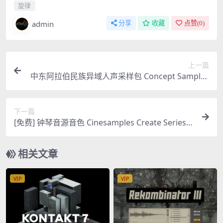
旋律
admin
分享
收藏
点赞(
0
)
上一篇
中东阿拉伯民族异域人声采样包 Concept Samples
Ethnic Vocal Vol 3 WAV 音色
下一篇
[免费] 钟琴音源音色 Cinesamples Create Series T
oy Xylo KONTAKT
相关文章
VIP
VIP