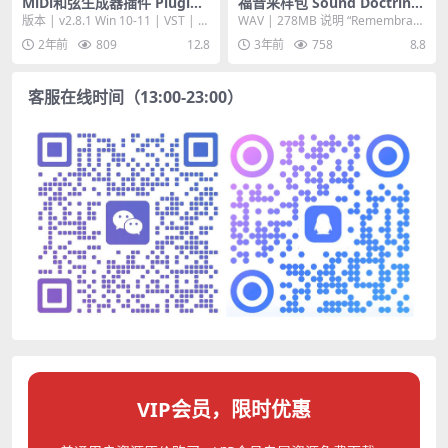
MiDi和弦生成器插件 Plugin
福音采样包 Sound Doctrine
Boutique Scaler 2 v2.8.1 [W
Remembrance WAV 音色
版本 | v2.8.1 Win 10-11 | VST | V
WAV | 278MB 说明 “Remembranc
iN+MAC] 一件和弦制作
ST3 | 1.1...
e”...
2年前
809
12.8
3年前
758
8.8
客服在线时间（13:00-23:00）
VIP会员，限时优惠