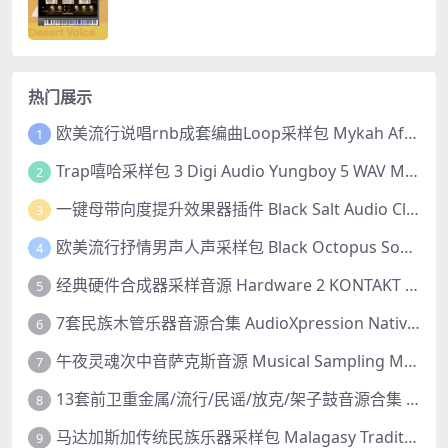
热门展示
欧美流行说唱rnb成套编曲Loop采样包 Mykah Afrobashment Vol.1 Afroswing WAV
1
Trap嘻哈采样包 3 Digi Audio Yungboy 5 WAV MiDi 音色
2
一键母带向度提升效果器插件 Black Salt Audio Clipper v1.1.0 [WiN+MAC]
3
欧美流行抒情男声人声采样包 Black Octopus Sound Heartbroken Vocals By Robbie Hutton WAV 音色
4
经典硬件合成器采样音源 Hardware 2 KONTAKT 非标准音色库
5
7套民族木管乐器音源合集 AudioXpression Native Winds Complete KONTAKT 迪吉里杜管/美洲长笛/奎纳笛/卡瓦尔笛/尺八/皮法诺笛/排箫
6
午夜灵魂次中音萨克斯音源 Musical Sampling Midnight Tenor Sax KONTAKT 音色库
7
13套前卫重金属/流行/民谣/放克/架子鼓音源合集 MixWave Bundle KONTAKT 标准音色库
8
马达加斯加传统民族乐器采样包 Malagasy Traditional Instruments With Tsanta Randri WAV 音色
9